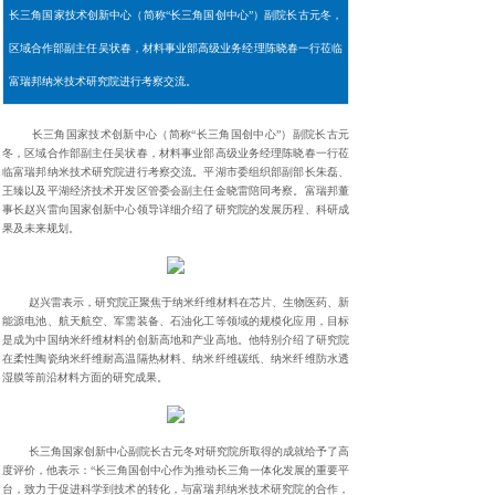
长三角国家技术创新中心（简称“长三角国创中心”）副院长古元冬，
区域合作部副主任吴状春，材料事业部高级业务经理陈晓春一行莅临
富瑞邦纳米技术研究院进行考察交流。
长三角国家技术创新中心（简称“长三角国创中心”）副院长古元
冬，区域合作部副主任吴状春，材料事业部高级业务经理陈晓春一行莅
临富瑞邦纳米技术研究院进行考察交流。平湖市委组织部副部长朱磊、
王臻以及平湖经济技术开发区管委会副主任金晓雷陪同考察。富瑞邦董
事长赵兴雷向国家创新中心领导详细介绍了研究院的发展历程、科研成
果及未来规划。
赵兴雷表示，研究院正聚焦于纳米纤维材料在芯片、生物医药、新
能源电池、航天航空、军需装备、石油化工等领域的规模化应用，目标
是成为中国纳米纤维材料的创新高地和产业高地。他特别介绍了研究院
在柔性陶瓷纳米纤维耐高温隔热材料、纳米纤维碳纸、纳米纤维防水透
湿膜等前沿材料方面的研究成果。
长三角国家创新中心副院长古元冬对研究院所取得的成就给予了高
度评价，他表示：“长三角国创中心作为推动长三角一体化发展的重要平
台，致力于促进科学到技术的转化，与富瑞邦纳米技术研究院的合作，