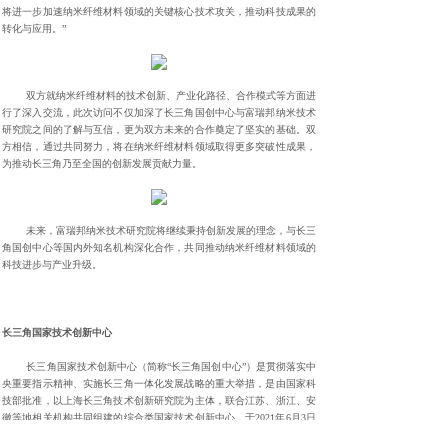
将进一步加速纳米纤维材料领域的关键核心技术攻关，推动科技成果的
转化与应用。”
双方就纳米纤维材料的技术创新、产业化路径、合作模式等方面进
行了深入交流，此次访问不仅加深了长三角国创中心与富瑞邦纳米技术
研究院之间的了解与互信，更为双方未来的合作奠定了坚实的基础。双
方相信，通过共同努力，将在纳米纤维材料领域取得更多突破性成果，
为推动长三角乃至全国的创新发展贡献力量。
未来，富瑞邦纳米技术研究院将继续秉持创新发展的理念，与长三
角国创中心等国内外知名机构深化合作，共同推动纳米纤维材料领域的
科技进步与产业升级。
长三角国家技术创新中心
长三角国家技术创新中心（简称“长三角国创中心”）是贯彻落实中
央重要指示精神、实施长三角一体化发展战略的重大举措，是由国家科
技部批准，以上海长三角技术创新研究院为主体，联合江苏、浙江、安
徽等地相关机构共同组建的综合类国家技术创新中心，于2021年6月3日
正式揭牌成立，总部位于上海张江科学城。